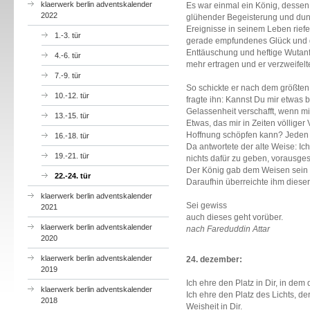
klaerwerk berlin adventskalender
Es war einmal ein König, dessen
2022
glühender Begeisterung und dunkl
Ereignisse in seinem Leben riefe
1.-3. tür
gerade empfundenes Glück und 
Enttäuschung und heftige Wutanfä
4.-6. tür
mehr ertragen und er verzweifelte
7.-9. tür
So schickte er nach dem größten
10.-12. tür
fragte ihn: Kannst Du mir etwas 
Gelassenheit verschafft, wenn m
13.-15. tür
Etwas, das mir in Zeiten völliger
Hoffnung schöpfen kann? Jeden P
16.-18. tür
Da antwortete der alte Weise: I
19.-21. tür
nichts dafür zu geben, vorausges
Der König gab dem Weisen sein 
22.-24. tür
Daraufhin überreichte ihm dieser 
klaerwerk berlin adventskalender
Sei gewiss
2021
auch dieses geht vorüber.
klaerwerk berlin adventskalender
nach Fareduddin Attar
2020
klaerwerk berlin adventskalender
24. dezember:
2019
Ich ehre den Platz in Dir, in dem
klaerwerk berlin adventskalender
Ich ehre den Platz des Lichts, de
2018
Weisheit in Dir.