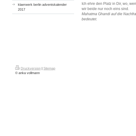
Ich ehre den Platz in Dir, wo, wen
klaerwerk berlin adventskalender
wir beide nur noch eins sind.
2017
Mahatma Ghandi auf die Nachfra
bedeutet.
Druckversion
|
Sitemap
© anka vollmann