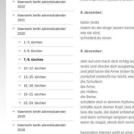
klaerwerk berlin adventskalender
2022
8. dezember:
klaerwerk berlin adventskalender
2021
NINH SHIN
indem du die dinge lassen kanns
klaerwerk berlin adventskalender
wie sie sind,
2020
schreitest du voran.
1.-3. türchen
4.-6. türchen
9. dezember:
7.-9. türchen
steh auf und mach dich richtig l
recke und strecke dich ausgiebig
10.-12. türchen
und jetzt lasse die Arme locker fa
zunächst vielleicht nur leicht, wi
13.-15. türchen
die Schultern,
16.-18. türchen
die Arme,
die Hüften,
19.-21. türchen
die Beine.
schüttele dich in deinem rhythmus 
22.-24. türchen
schüttle auch deinen Kopf, lass 
klaerwerk berlin adventskalender
lass die laute, die dabei entstehe
2019
und dann schwinge langsam aus
wenn du magst, streck dich noch
klaerwerk berlin adventskalender
2018
besonders intensiv wirkt so eine 