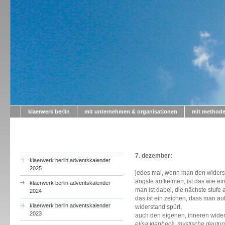
klaerwerk berlin
mit unternehmen & organisationen
mit method
a
7. dezember:
klaerwerk berlin adventskalender
2025
jedes mal, wenn man den widers
ängste aufkeimen, ist das wie ein
klaerwerk berlin adventskalender
man ist dabei, die nächste stufe
2024
das ist ein zeichen, dass man au
klaerwerk berlin adventskalender
widerstand spürt,
2023
auch den eigenen, inneren wider
elisa klapheck, mystische deutu