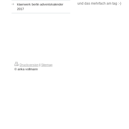
und das mehrfach am tag :-)
klaerwerk berlin adventskalender
2017
Druckversion
|
Sitemap
© anka vollmann