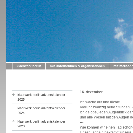
klaerwerk berlin
mit unternehmen & organisationen
mit method
a
16. dezember
klaerwerk berlin adventskalender
2025
Ich wache auf und lächle.
Vierundzwanzig neue Stunden lie
klaerwerk berlin adventskalender
Ich gelobe, jeden Augenblick ga
2024
und alle Wesen mit den Augen de
klaerwerk berlin adventskalender
---
2023
Wie können wir einen Tag schön
Unser Lächeln bekräftigt unsere