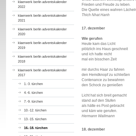
klaerwerk berlin adventskalender
Frieden und Freude zu leben.
2022
Die Quelle eines wahren Lächelns
Thich Nhat Hanh
klaerwerk berlin adventskalender
2021
17. dezember
klaerwerk berlin adventskalender
2020
Wie gerufen
klaerwerk berlin adventskalender
Heute kam das Licht
2019
plötzlich ins Haus geschneit
und ich hatte nicht
klaerwerk berlin adventskalender
mal ein bisschen Zeit
2018
mir durchs Haar zu fahren
klaerwerk berlin adventskalender
den Hemdknopf zu schließen
2017
Contenance zu bewahren
1.-3. türchen
den Schock zu genießen
4.-6. türchen
Licht hat sich breit gemacht
stand auf den Stufen
7.-9. türchen
als hätte es Post gebracht
10.-12. türchen
und käm wie gerufen.
Hermann Wallmann
13.-15. türchen
16.-18. türchen
18. dezember