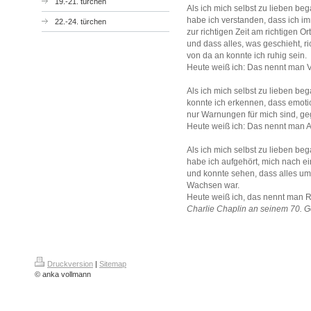
19.-21. türchen
Als ich mich selbst zu lieben be
habe ich verstanden, dass ich i
22.-24. türchen
zur richtigen Zeit am richtigen Ort
und dass alles, was geschieht, ric
von da an konnte ich ruhig sein.
Heute weiß ich: Das nennt ma
Als ich mich selbst zu lieben be
konnte ich erkennen, dass emot
nur Warnungen für mich sind, ge
Heute weiß ich: Das nennt ma
Als ich mich selbst zu lieben be
habe ich aufgehört, mich nach 
und konnte sehen, dass alles u
Wachsen war.
Heute weiß ich, das nennt man 
Charlie Chaplin an seinem 70. G
Druckversion
|
Sitemap
© anka vollmann