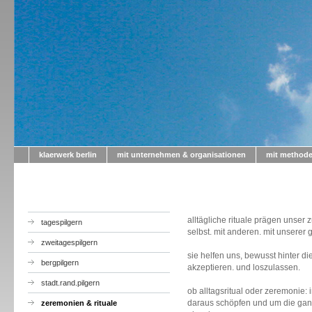
klaerwerk berlin
mit unternehmen & organisationen
mit method
alltägliche rituale prägen unse
tagespilgern
selbst. mit anderen. mit unserer 
zweitagespilgern
sie helfen uns, bewusst hinter d
bergpilgern
akzeptieren. und loszulassen.
stadt.rand.pilgern
ob alltagsritual oder zeremonie: 
daraus schöpfen und um die ganz
zeremonien & rituale