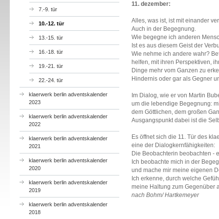
11. dezember:
7.-9. tür
Alles, was ist, ist mit einander 
10.-12. tür
Auch in der Begegnung.
Wie begegne ich anderen Mens
13.-15. tür
Ist es aus diesem Geist der Ver
16.-18. tür
Wie nehme ich andere wahr? Betr
helfen, mit ihren Perspektiven, i
19.-21. tür
Dinge mehr vom Ganzen zu erke
Hindernis oder gar als Gegner 
22.-24. tür
klaerwerk berlin adventskalender
Im Dialog, wie er von Martin Bu
2023
um die lebendige Begegnung: mi
dem Göttlichen, dem großen Ga
klaerwerk berlin adventskalender
Ausgangspunkt dabei ist die Se
2022
Es öffnet sich die 11. Tür des kl
klaerwerk berlin adventskalender
eine der Dialogkernfähigkeiten:
2021
Die Beobachterin beobachten - 
klaerwerk berlin adventskalender
Ich beobachte mich in der Bege
2020
und mache mir meine eigenen De
Ich erkenne, durch welche Gef
klaerwerk berlin adventskalender
meine Haltung zum Gegenüber au
2019
nach Bohm/ Hartkemeyer
klaerwerk berlin adventskalender
2018