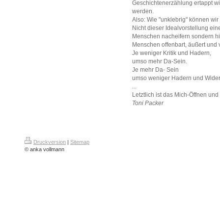
Geschichtenerzählung ertappt wir
werden.
Also: Wie "unklebrig" können wir
Nicht dieser Idealvorstellung ei
Menschen nacheifern sondern hie
Menschen offenbart, äußert und 
Je weniger Kritik und Hadern,
umso mehr Da-Sein.
Je mehr Da- Sein
umso weniger Hadern und Wider
...
Letztlich ist das Mich-Öffnen u
Toni Packer
Druckversion
|
Sitemap
© anka vollmann