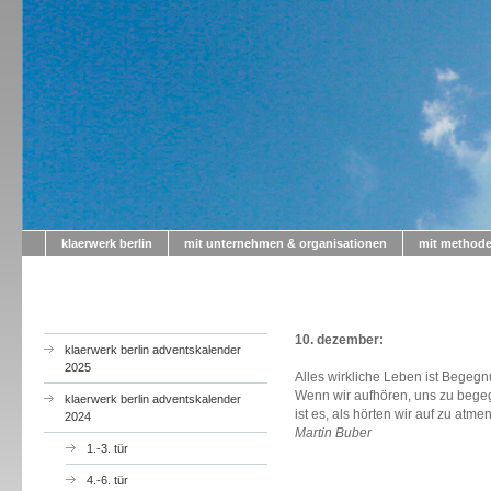
klaerwerk berlin
mit unternehmen & organisationen
mit method
a
10. dezember:
klaerwerk berlin adventskalender
2025
Alles wirkliche Leben ist Begeg
Wenn wir aufhören, uns zu bege
klaerwerk berlin adventskalender
ist es, als hörten wir auf zu atme
2024
Martin Buber
1.-3. tür
4.-6. tür