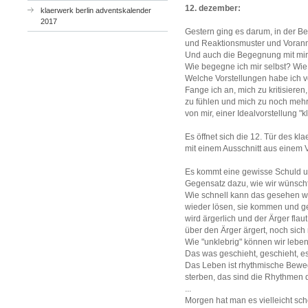
12. dezember:
klaerwerk berlin adventskalender
2017
Gestern ging es darum, in der 
und Reaktionsmuster und Vora
Und auch die Begegnung mit mir 
Wie begegne ich mir selbst? Wie
Welche Vorstellungen habe ich 
Fange ich an, mich zu kritisier
zu fühlen und mich zu noch mehr 
von mir, einer Idealvorstellung "
Es öffnet sich die 12. Tür des kl
mit einem Ausschnitt aus einem V
Es kommt eine gewisse Schuld un
Gegensatz dazu, wie wir wünscht
Wie schnell kann das gesehen w
wieder lösen, sie kommen und 
wird ärgerlich und der Ärger flau
über den Ärger ärgert, noch sich 
Wie "unklebrig" können wir lebe
Das was geschieht, geschieht, e
Das Leben ist rhythmische Bewe
sterben, das sind die Rhythmen
...
Morgen hat man es vielleicht sc