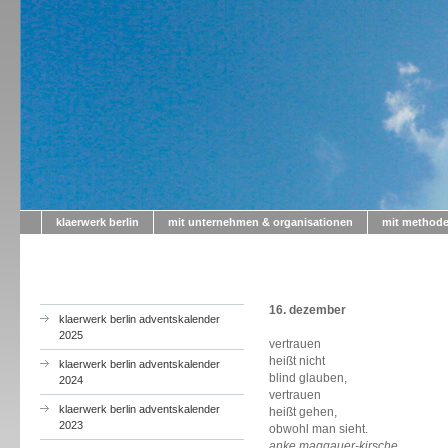
klaerwerk berlin
mit unternehmen & organisationen
mit method
a
16. dezember
klaerwerk berlin adventskalender
2025
vertrauen
heißt nicht
klaerwerk berlin adventskalender
blind glauben,
2024
vertrauen
klaerwerk berlin adventskalender
heißt gehen,
2023
obwohl man sieht.
anke maggauer-kirsche