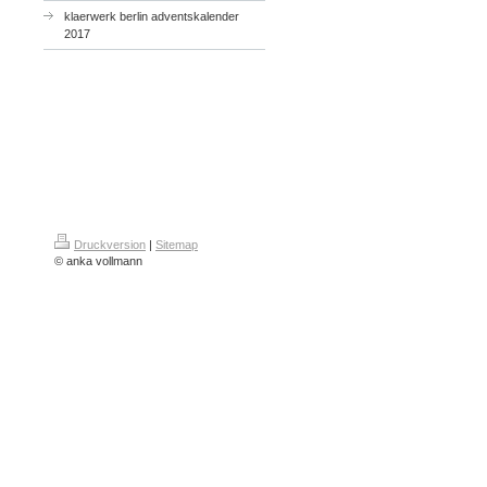
klaerwerk berlin adventskalender
2017
Druckversion
|
Sitemap
© anka vollmann